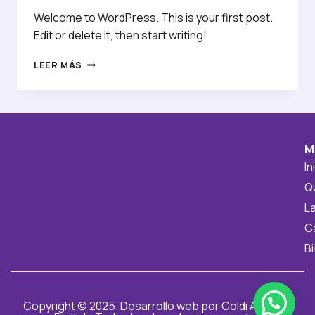
Welcome to WordPress. This is your first post.
Edit or delete it, then start writing!
LEER MÁS
M
In
Q
L
C
Bi
Copyright © 2025. Desarrollo web por Coldi Agencia